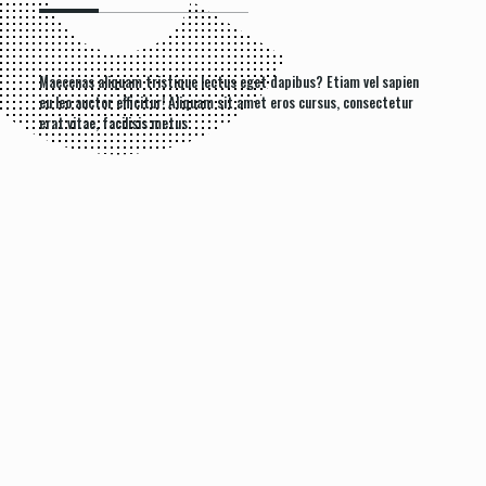
Maecenas aliquam tristique lectus eget dapibus? Etiam vel sapien
eu leo auctor efficitur! Aliquam sit amet eros cursus, consectetur
erat vitae, facilisis metus.