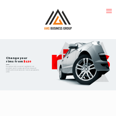
Change your
rims from
$120
Excepteur sint occaecat cupidatat non
proident, sunt in culpa qui officia deserunt
mollit anim id est laborum. Sed ut perspiciatis
unde