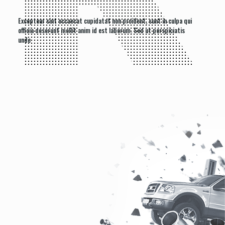
Excepteur sint occaecat cupidatat non proident, sunt in culpa qui
officia deserunt mollit anim id est laborum. Sed ut perspiciatis
unde