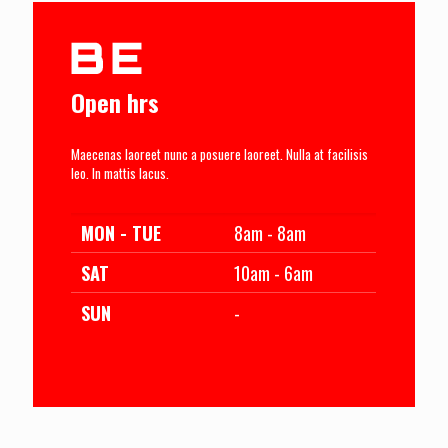
Open hrs
Maecenas laoreet nunc a posuere laoreet. Nulla at facilisis
leo. In mattis lacus.
MON - TUE
8am - 8am
SAT
10am - 6am
SUN
-