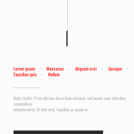
Lorem ipsum
Maecenas
Aliquam erat
Quisque
Faucibus quis
Nullam
Nulla facilisi. Proin ultrices dui in diam euismod, sed iaculis nunc interdum
suspendisse
vehicula porta. Ut felis erat, faucibus ac ipsum in