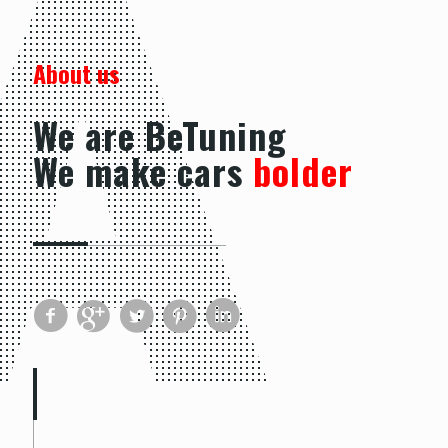
About us
We are BeTuning
We make cars
bolder