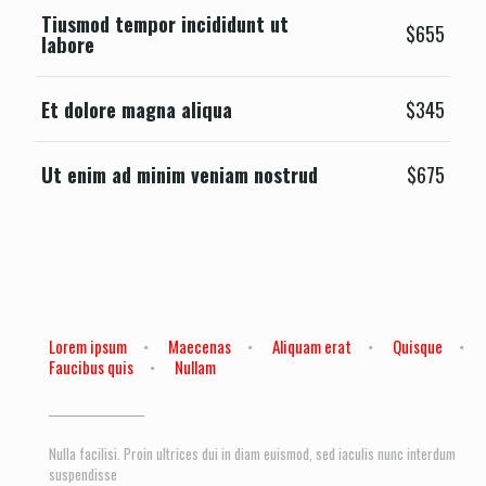
Tiusmod tempor incididunt ut
$655
labore
Et dolore magna aliqua
$345
Ut enim ad minim veniam nostrud
$675
Lorem ipsum
Maecenas
Aliquam erat
Quisque
Faucibus quis
Nullam
Nulla facilisi. Proin ultrices dui in diam euismod, sed iaculis nunc interdum
suspendisse